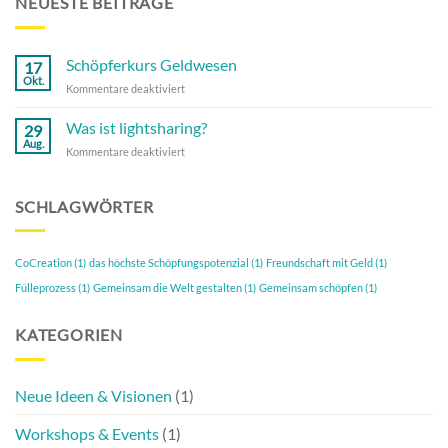
NEUESTE BEITRÄGE
Schöpferkurs Geldwesen
17
Okt.
für
Kommentare deaktiviert
Schöpferkurs
Geldwesen
Was ist lightsharing?
29
Aug.
für
Kommentare deaktiviert
Was
ist
lightsharing?
SCHLAGWÖRTER
CoCreation
(1)
das höchste Schöpfungspotenzial
(1)
Freundschaft mit Geld
(1)
Fülleprozess
(1)
Gemeinsam die Welt gestalten
(1)
Gemeinsam schöpfen
(1)
KATEGORIEN
Neue Ideen & Visionen
(1)
Workshops & Events
(1)