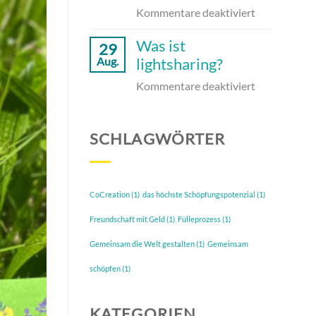
für
Kommentare deaktiviert
Schöpferkur
Was ist
29
Geldwesen
lightsharing?
Aug.
für
Kommentare deaktiviert
Was
ist
SCHLAGWÖRTER
lightsharing
CoCreation
(1)
das höchste Schöpfungspotenzial
(1)
Freundschaft mit Geld
(1)
Fülleprozess
(1)
Gemeinsam die Welt gestalten
(1)
Gemeinsam
schöpfen
(1)
KATEGORIEN