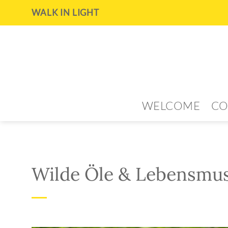
Zum
WALK IN LIGHT
Inhalt
springen
WELCOME
CO
Wilde Öle & Lebensmus